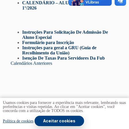
CALENDÁRIO – ALUNO ESPECIAL –
1°/202
6
Instruções Para Solicitação De Admissão De
Aluno Especial
Formulário para Inscrição
Instruções para geral a GRU (Guia de
Recolhimento da União)
Isenção De Taxas Para Servidores Da Fub
Calendários Anteriores
Usamos cookies para fornecer a experiência mais relevante, lembrando suas
preferências e visitas repetidas. Ao clicar em “Aceitar cookies”, você
concorda com a utilização de TODOS os cookies.
Aceitar cookies
Copyright © 2026 -
Universidade de Brasília
. Todos os
Política de cookies
direitos reservados.