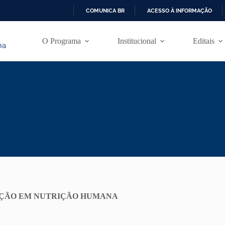
COMUNICA BR
ACESSO À INFORMAÇÃO
I
R
O Programa
Institucional
Editais
P
A
R
A
O
C
O
N
T
E
Ú
D
O
AÇÃO EM NUTRIÇÃO HUMANA