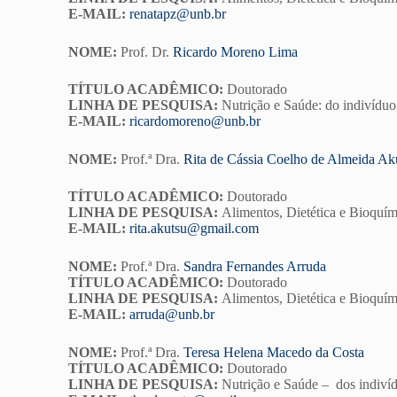
E-MAIL:
renatapz@unb.br
NOME:
Prof. Dr.
Ricardo Moreno Lima
TÍTULO ACADÊMICO:
Doutorado
LINHA DE PESQUISA:
Nutrição e Saúde: do indivíduo
E-MAIL:
ricardomoreno@unb.br
NOME:
Prof.ª Dra.
Rita de Cássia Coelho de Almeida Ak
TÍTULO ACADÊMICO:
Doutorado
LINHA DE PESQUISA:
Alimentos, Dietética e Bioquím
E-MAIL:
rita.akutsu@gmail.com
NOME:
Prof.ª Dra.
Sandra Fernandes Arruda
TÍTULO ACADÊMICO:
Doutorado
LINHA DE PESQUISA:
Alimentos, Dietética e Bioquím
E-MAIL:
arruda@unb.br
NOME:
Prof.ª Dra.
Teresa Helena Macedo da Costa
TÍTULO ACADÊMICO:
Doutorado
LINHA DE PESQUISA:
Nutrição e Saúde – dos indivíd