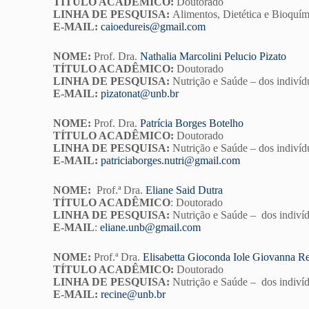
TÍTULO ACADÊMICO:
Doutorado
LINHA DE PESQUISA:
Alimentos, Dietética e Bioquím
E-MAIL:
caioedureis@gmail.com
NOME:
Prof. Dra.
Nathalia Marcolini Pelucio Pizato
TÍTULO ACADÊMICO:
Doutorado
LINHA DE PESQUISA:
Nutrição e Saúde – dos indivídu
E-MAIL:
pizatonat@unb.br
NOME:
Prof. Dra.
Patrícia Borges Botelho
TÍTULO ACADÊMICO:
Doutorado
LINHA DE PESQUISA:
Nutrição e Saúde – dos indivídu
E-MAIL:
patriciaborges.nutri@gmail.com
NOME:
Prof.ª Dra.
Eliane Said Dutra
TÍTULO ACADÊMICO
: Doutorado
LINHA DE PESQUISA:
Nutrição e Saúde – dos indivíd
E-MAIL
:
eliane.unb@gmail.com
NOME:
Prof.ª Dra.
Elisabetta Gioconda Iole Giovanna R
TÍTULO ACADÊMICO:
Doutorado
LINHA DE PESQUISA:
Nutrição e Saúde – dos indivíd
E-MAIL:
recine@unb.br