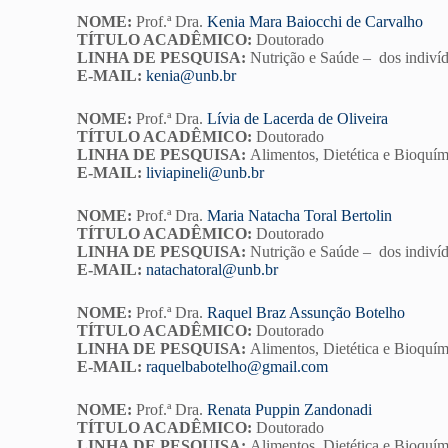
NOME:
Prof.ª Dra.
Kenia Mara Baiocchi de Carvalho
TÍTULO ACADÊMICO:
Doutorado
LINHA DE PESQUISA:
Nutrição e Saúde – dos indivíd
E-MAIL:
kenia@unb.br
NOME:
Prof.ª Dra.
Lívia de Lacerda de Oliveira
TÍTULO ACADÊMICO:
Doutorado
LINHA DE PESQUISA:
Alimentos, Dietética e Bioquím
E-MAIL:
liviapineli@unb.br
NOME:
Prof.ª Dra.
Maria Natacha Toral Bertolin
TÍTULO ACADÊMICO:
Doutorado
LINHA DE PESQUISA:
Nutrição e Saúde – dos indivíd
E-MAIL:
natachatoral@unb.br
NOME:
Prof.ª Dra.
Raquel Braz Assunção Botelho
TÍTULO ACADÊMICO:
Doutorado
LINHA DE PESQUISA:
Alimentos, Dietética e Bioquím
E-MAIL:
raquelbabotelho@gmail.com
NOME:
Prof.ª Dra.
Renata Puppin Zandonadi
TÍTULO ACADÊMICO:
Doutorado
LINHA DE PESQUISA:
Alimentos, Dietética e Bioquím