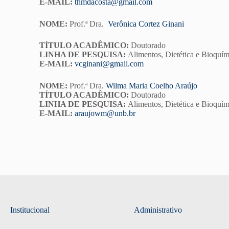
E-MAIL:
thmdacosta@gmail.com
NOME:
Prof.ª Dra.
Verônica Cortez Ginani
TÍTULO ACADÊMICO:
Doutorado
LINHA DE PESQUISA:
Alimentos, Dietética e Bioquím
E-MAIL:
vcginani@gmail.com
NOME:
Prof.ª Dra.
Wilma Maria Coelho Araújo
TÍTULO ACADÊMICO:
Doutorado
LINHA DE PESQUISA:
Alimentos, Dietética e Bioquím
E-MAIL:
araujowm@unb.br
Institucional
Administrativo