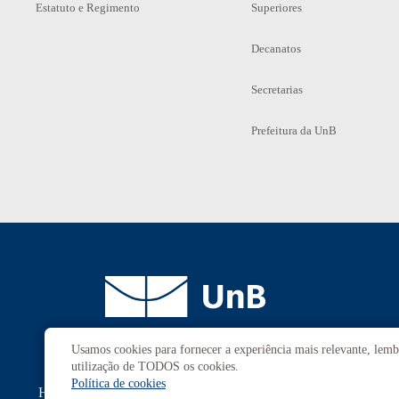
Estatuto e Regimento
Superiores
Decanatos
Secretarias
Prefeitura da UnB
Usamos cookies para fornecer a experiência mais relevante, lembr
Campus
Universitário Darcy Ribeiro
utilização de TODOS os cookies.
Brasília-DF | CEP 70910-900
Política de cookies
Horário de funcionamento: de 2ª a 6ª, das 7h às 23h.