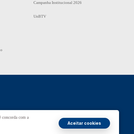
Campanha Institucional 2026
UnBTV
io
Ouvidoria
UnB
cê concorda com a
Aceitar cookies
ransparência e Prestação de Contas