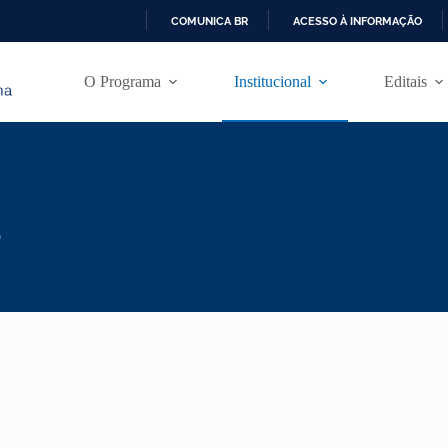
COMUNICA BR
ACESSO À INFORMAÇÃO
I
R
O Programa
Institucional
Editais
P
A
R
A
O
C
O
N
T
o
E
Ú
D
O